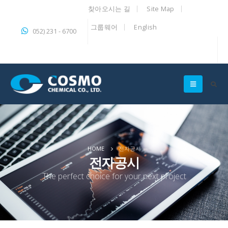
찾아오시는 길
Site Map
그룹웨어
English
052) 231 - 6700
HOME
전자공시
전자공시
The perfect choice for your next project