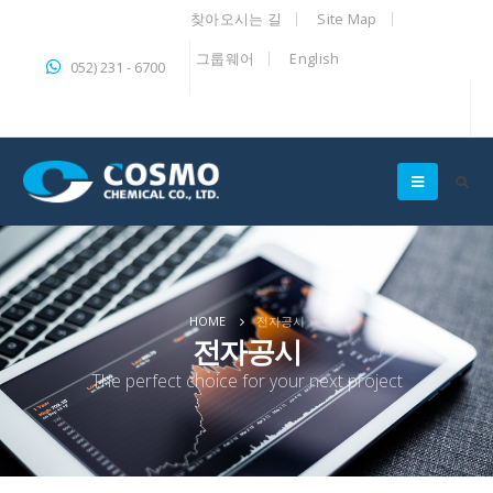
찾아오시는 길
Site Map
그룹웨어
English
052) 231 - 6700
HOME
전자공시
전자공시
The perfect choice for your next project