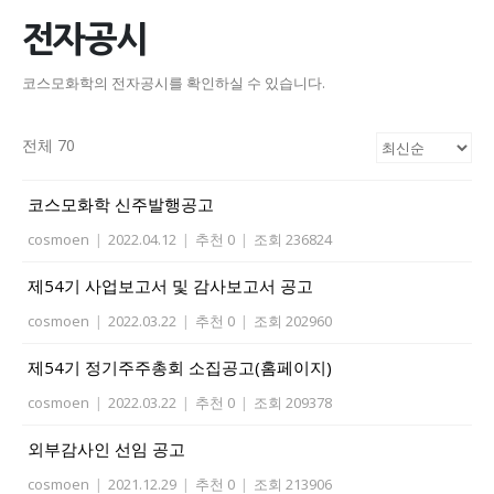
전자공시
코스모화학의 전자공시를 확인하실 수 있습니다.
전체 70
코스모화학 신주발행공고
cosmoen
|
2022.04.12
|
추천 0
|
조회 236824
제54기 사업보고서 및 감사보고서 공고
cosmoen
|
2022.03.22
|
추천 0
|
조회 202960
제54기 정기주주총회 소집공고(홈페이지)
cosmoen
|
2022.03.22
|
추천 0
|
조회 209378
외부감사인 선임 공고
cosmoen
|
2021.12.29
|
추천 0
|
조회 213906