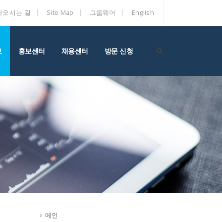
아오시는 길
Site Map
그룹웨어
English
보
홍보센터
채용센터
방문 신청
메인