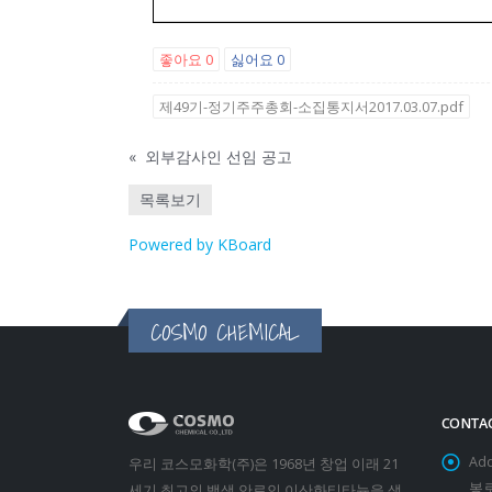
좋아요
0
싫어요
0
제49기-정기주주총회-소집통지서2017.03.07.pdf
«
외부감사인 선임 공고
목록보기
Powered by KBoard
COSMO CHEMICAL
CONTAC
Add
우리 코스모화학(주)은 1968년 창업 이래 21
봉로
세기 최고의 백색 안료인 이산화티타늄을 생