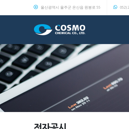
울산광역시 울주군 온산읍 원봉로 55
052) 
전자공시