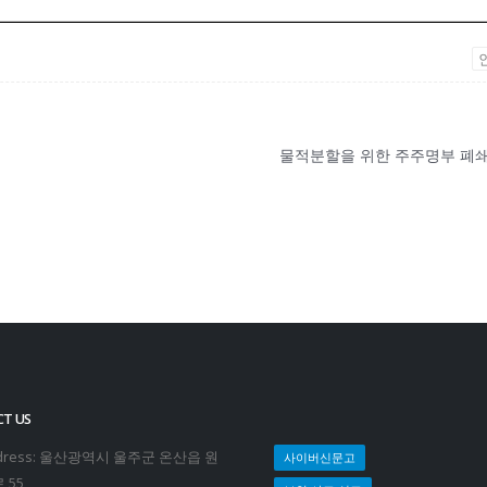
물적분할을 위한 주주명부 폐
T US
ress:
울산광역시 울주군 온산읍 원
사이버신문고
 55