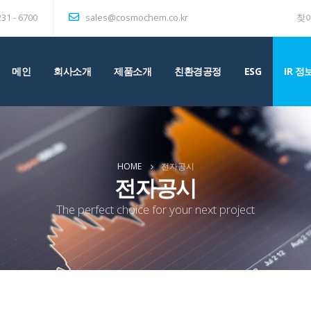
231 - 6700
sales@cosmochem.co.kr
찾
메인
회사소개
제품소개
친환경공정
ESG
IR 정
HOME
전자공시
전자공시
The perfect choice for your next project