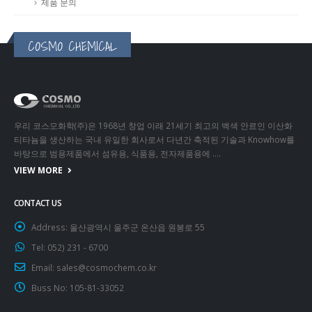
제품 문의
COSMO CHEMICAL
우리 코스모화학(주)은 1968년 창업 이래 21세기 최고의 백색 안료인 이산화
티타늄을 생산하는 국내 유일한 회사로서 다년간 축적된 기술과 Knowhow를
바탕으로 범용제품에서 섬유용, 식품용, 전자제품용에 ….
VIEW MORE
CONTACT US
Address:
울산광역시 울주군 온산읍 원봉로 55
Tel:
052) 231 - 6700
Email:
sales@cosmochem.co.kr
Buss No:
105-81-33052