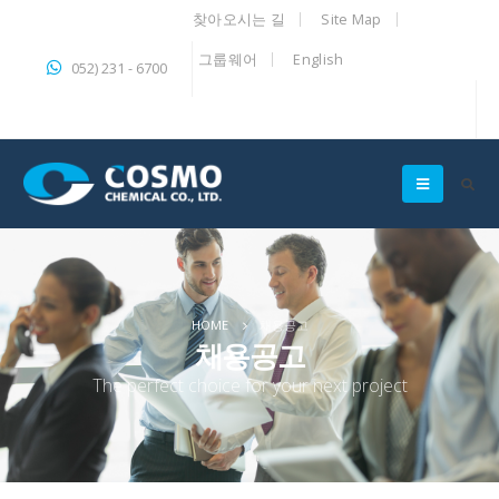
찾아오시는 길
Site Map
그룹웨어
English
052) 231 - 6700
HOME
채용공고
채용공고
The perfect choice for your next project