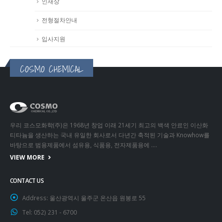
인재상
전형절차안내
입사지원
COSMO CHEMICAL
우리 코스모화학(주)은 1968년 창업 이래 21세기 최고의 백색 안료인 이산화
티타늄을 생산하는 국내 유일한 회사로서 다년간 축적된 기술과 Knowhow를
바탕으로 범용제품에서 섬유용, 식품용, 전자제품용에 ….
VIEW MORE
CONTACT US
Address:
울산광역시 울주군 온산읍 원봉로 55
Tel:
052) 231 - 6700