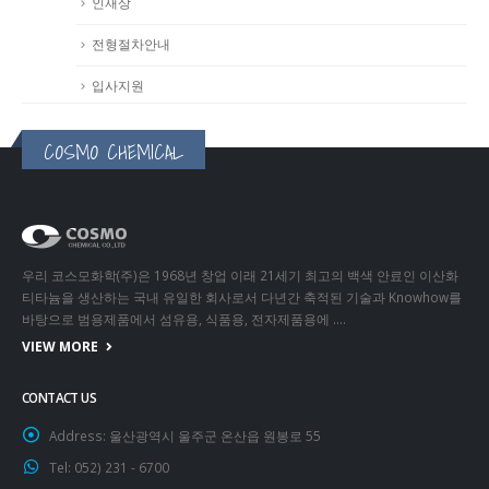
인재상
전형절차안내
입사지원
COSMO CHEMICAL
우리 코스모화학(주)은 1968년 창업 이래 21세기 최고의 백색 안료인 이산화
티타늄을 생산하는 국내 유일한 회사로서 다년간 축적된 기술과 Knowhow를
바탕으로 범용제품에서 섬유용, 식품용, 전자제품용에 ….
VIEW MORE
CONTACT US
Address:
울산광역시 울주군 온산읍 원봉로 55
Tel:
052) 231 - 6700