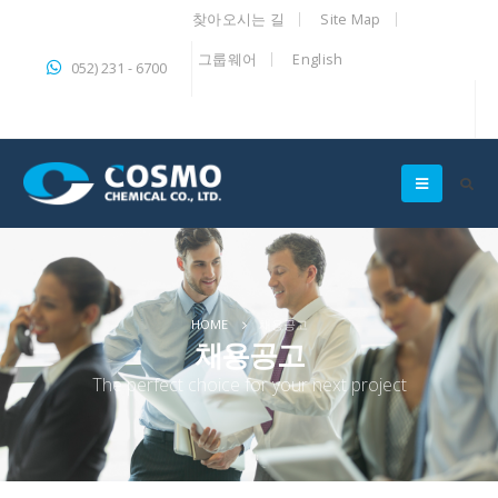
찾아오시는 길
Site Map
그룹웨어
English
052) 231 - 6700
HOME
채용공고
채용공고
The perfect choice for your next project