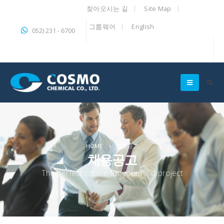
찾아오시는 길
Site Map
그룹웨어
English
052) 231 - 6700
HOME
채용공고
채용공고
The perfect choice for your next project