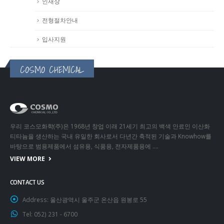
인재상
전형절차안내
입사지원
COSMO CHEMICAL
우리 코스모화학(주)은 1968년 창업 이래 21세기 최고의 백색 안료인 이산화
티타늄을 생산하는 국내 유일한 회사로서 다년간 축적된 기술과 Knowhow를
바탕으로 범용제품에서 섬유용, 식품용, 전자제품용에 ….
VIEW MORE
CONTACT US
Address:
울산광역시 울주군 온산읍 원봉로 55
Tel:
052) 231 - 6700