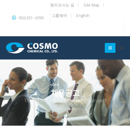
찾아오시는 길
Site Map
그룹웨어
English
052) 231 - 6700
HOME
채용공고
채용공고
The perfect choice for your next project