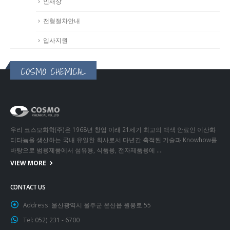
인재상
전형절차안내
입사지원
COSMO CHEMICAL
우리 코스모화학(주)은 1968년 창업 이래 21세기 최고의 백색 안료인 이산화
티타늄을 생산하는 국내 유일한 회사로서 다년간 축적된 기술과 Knowhow를
바탕으로 범용제품에서 섬유용, 식품용, 전자제품용에 ….
VIEW MORE
CONTACT US
Address:
울산광역시 울주군 온산읍 원봉로 55
Tel:
052) 231 - 6700