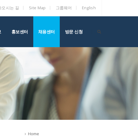
아오시는 길
Site Map
그룹웨어
English
보
홍보센터
채용센터
방문 신청
Home