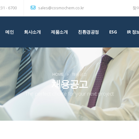
231 - 6700
sales@cosmochem.co.kr
찾
메인
회사소개
제품소개
친환경공정
ESG
IR 정
HOME
채용공고
채용공고
The perfect choice for your next project