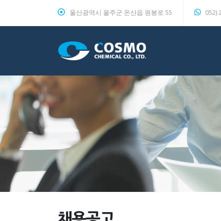
울산광역시 울주군 온산읍 원봉로 55
052) 
채용공고